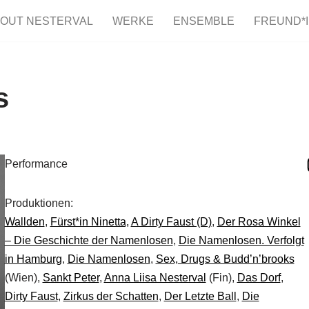
OUT NESTERVAL
WERKE
ENSEMBLE
FREUND*
s
Performance
Produktionen:
Wallden
,
Fürst*in Ninetta,
A Dirty Faust (D)
,
Der Rosa Winkel
– Die Geschichte der Namenlosen
,
Die Namenlosen. Verfolgt
in Hamburg
,
Die Namenlosen
,
Sex, Drugs & Budd’n’brooks
(Wien),
Sankt Peter
,
Anna Liisa Nesterval
(Fin),
Das Dorf
,
Dirty Faust
,
Zirkus der Schatten
,
Der Letzte Ball
,
Die