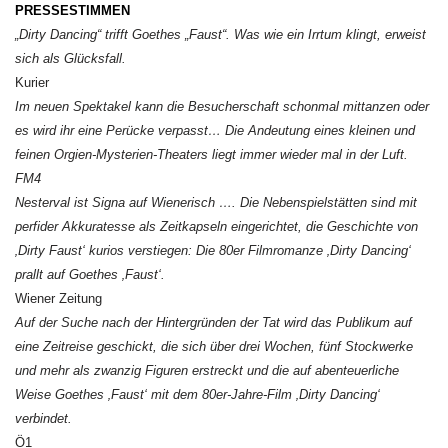
PRESSESTIMMEN
„Dirty Dancing“ trifft Goethes „Faust“. Was wie ein Irrtum klingt, erweist
sich als Glücksfall.
Kurier
Im neuen Spektakel kann die Besucherschaft schonmal mittanzen oder
es wird ihr eine Perücke verpasst… Die Andeutung eines kleinen und
feinen Orgien-Mysterien-Theaters liegt immer wieder mal in der Luft.
FM4
Nesterval ist Signa auf Wienerisch …. Die Nebenspielstätten sind mit
perfider Akkuratesse als Zeitkapseln eingerichtet, die Geschichte von
‚Dirty Faust‘ kurios verstiegen: Die 80er Filmromanze ‚Dirty Dancing‘
prallt auf Goethes ‚Faust‘.
Wiener Zeitung
Auf der Suche nach der Hintergründen der Tat wird das Publikum auf
eine Zeitreise geschickt, die sich über drei Wochen, fünf Stockwerke
und mehr als zwanzig Figuren erstreckt und die auf abenteuerliche
Weise Goethes ‚Faust‘ mit dem 80er-Jahre-Film ‚Dirty Dancing‘
verbindet.
Ö1