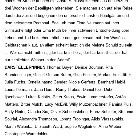
nächsten Stunde können die Gäste Schlüsselszenen aus den letzten
drei Wochen der Beteiligten miterleben. Sie machen sich auf eine Reise
durch die Zeit und begegnen den unterschiedlichsten Hotelgästen und
dem seltsamen Personal. Egal, ob man Flora Neumann auf ihrer
Sinnsuche folgt oder Erna Muth bei ihrer schweren Entscheidung über
Leben und Tod beistehen möchte oder gemeinsam mit den Waséns
Geldtaschen klaut, an allem scheint letztlich die Melone Schuld zu sein
… Wer da nicht mitfühlt, „der hat kein Herz, der hat kein Blut, der hat
nur schlichtes Wasser in den Adern!”
DARSTELLER*INNEN
Thomas Bayer, Denice Bourbon, Rita
Brandneulinger, Gellert Gerson Butter, Gisa Fellerer, Markus Freistätter,
Julia Fuchs, Ornella hasno Gender, Nicole Gerfertz, Bernhard Hablé,
Laura Hermann, Jana Horst, Romy Hrubeš, Daniel Ibel, Dutzi
Ijsenhower, Lukas Kirisits, Peter Kraus, Erwin Lummerstorfer, Astôn
Matters, Bitter Mulch, Lucy McEvil, Willy Mutzenpachner, Pamina Puls,
Andy Reiter, Claudia Six, Oliver Schoensleben, Franz Schiefer, Stefanie
Sourial, Alexandra Thompson, Lorenz Tröbinger, Alkis Vlassakakis,
Martin Walanka, Elizabeth Ward, Sophie Wegleitner, Anne Wieben,
Christopher Wurmdobler